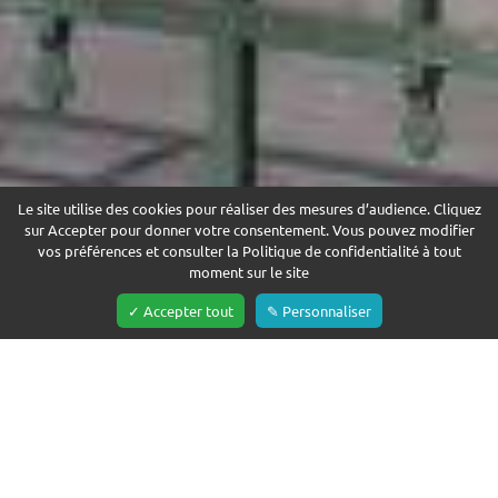
Le site utilise des cookies pour réaliser des mesures d’audience. Cliquez
sur Accepter pour donner votre consentement. Vous pouvez modifier
vos préférences et consulter la Politique de confidentialité à tout
CONTACTEZ-NOUS
moment sur le site
✓ Accepter tout
✎ Personnaliser
RÉSERVER
CHARME ET RAFFINEMENT
AU COEUR DE PARIS
Venez séjourner dans un splendide