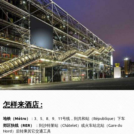
怎样来酒店 :
地铁（Métro）
：3、5、8、9、11号线，到共和站（République）下车
郊区快线（RER）
：到沙特莱站（Châtelet）或火车站北站（Gare du
Nord）后转乘其它交通工具