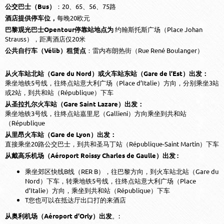
公交巴士（Bus）
：20、65、56、75路
酒店提供停车位，
每晚20欧元
巴黎观光巴士Opentour停靠站地点为
约翰斯托斯广场（Place Johan
Strauss），距离酒店仅20米
公共自行车（Vélib）租赁点
：雷内布朗热街（Rue René Boulanger）
从火车站北站（Gare du Nord）或火车站东站（Gare de l’Est）出发：
乘坐地铁5号线，往终点站意大利广场（Place d’Italie）方向，分别乘坐3站
或2站，到共和站（République）下车
从圣拉扎尔火车站（Gare Saint Lazare）出发：
乘坐地铁3号线，往终点站嘉里尼（Gallieni）方向乘坐到共和站
（République
从里昂火车站（Gare de Lyon）出发：
直接乘坐20路公交巴士，到共和圣马丁站（République-Saint Martin）下车
从戴高乐机场（Aéroport Roissy Charles de Gaulle）出发 :
乘坐郊区快线B线（RER B），往巴黎方向，到火车站北站（Gare du
Nord）下车，转乘地铁5号线，往终点站意大利广场（Place
d’Italie）方向，乘坐到共和站（République）下车
T您也可以在抵达厅出口打的来酒店
从奥利机场（Aéroport d’Orly）出发
。: