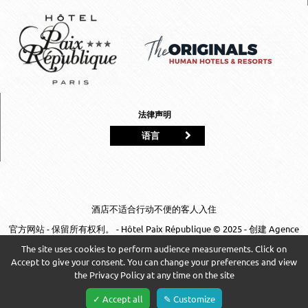
法律声明
语言
酒店不适合行动不便的客人入住
官方网站 - 保留所有权利。 - Hôtel Paix République © 2025 - 创建
Agence
WEBCOM
The site uses cookies to perform audience measurements. Click on
Accept to give your consent. You can change your preferences and view
联系我们
the Privacy Policy at any time on the site
✓ Accept all
✎ Customize
预订