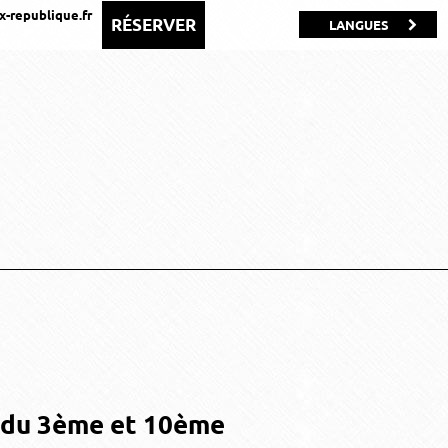
-republique.fr
RÉSERVER
LANGUES
s du 3ème et 10ème