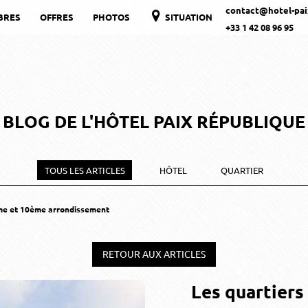
contact@hotel-paix
BRES
OFFRES
PHOTOS
SITUATION
+33 1 42 08 96 95
BLOG DE L'HÔTEL PAIX RÉPUBLIQUE
TOUS LES ARTICLES
HÔTEL
QUARTIER
ème et 10ème arrondissement
RETOUR AUX ARTICLES
Les quartier